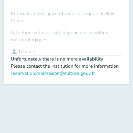
Retrouvez notre apiculuteur à l'orangerie de Bois-
Préau
Attention, cette activité dépend des conditions
météorologiques.
person
10
seats
Unfortunately there is no more availability
Please contact the institution for more information
reservation.malmaison@culture.gouv.fr