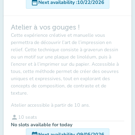
date_range
Next availability
:
10/22/2026
Atelier à vos gouges !
Cette expérience créative et manuelle vous
permettra de découvrir l’art de l’impression en
relief. Cette technique consiste à graverun dessin
ou un motif sur une plaque de linoléum, puis à
l’encrer et à l’imprimer sur du papier. Accessible à
tous, cette méthode permet de créer des oeuvres
uniques et expressives, tout en explorant des
concepts de composition, de contraste et de
texture.
Atelier accessible à partir de 10 ans.
person
10
seats
No slots available for today
date_range
Next availability
:
09/05/2026