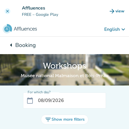
Go to main content
Affluences
arrow_forward
view
clear
(new t
FREE
– Google Play
keyboard_arrow_down
English
arrow_left
Booking
Back to:
Workshops
Musée national Malmaison et Bois-Préau
For which day?
calendar_today
filter_list
Show more filters