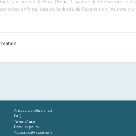
viduels au château de Bois-Préau, 1 avenue de Impératrice Jo
es et les enfants, lors de la durée de l'exposition "Audace d'un
y
ormation
(new tab)
Are you a professional?
FAQ
Terms of use
Data use policy
Accessibility statement