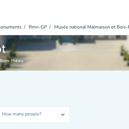
monuments
Rmn-GP
Musée national Malmaison et Bois-
ot
 Bois-Préau
How many people?
expand_more