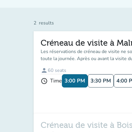
2
results
Créneau de visite à Ma
Les réservations de créneau de visite ne son
toute la journée. Après ou avant la visite d
person
60
seats
3:00 PM
3:30 PM
4:00 
Time
schedule
Créneau de visite à Boi