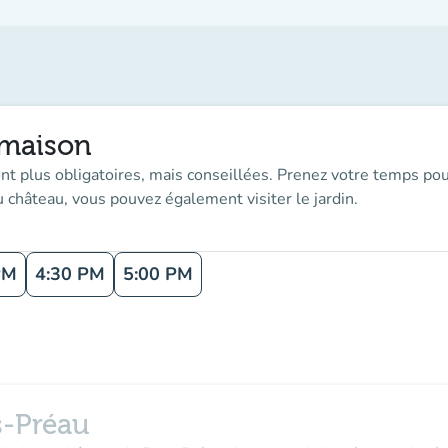
lmaison
t plus obligatoires, mais conseillées. Prenez votre temps pour a
u château, vous pouvez également visiter le jardin.
PM
4:30 PM
5:00 PM
s-Préau