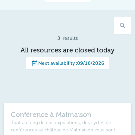
search
3
results
All resources are closed today
date_range
Next availability
:
09/16/2026
Conférence à Malmaison
Tout au long de nos expositions, des cycles de
conférences au château de Malmaison vous sont