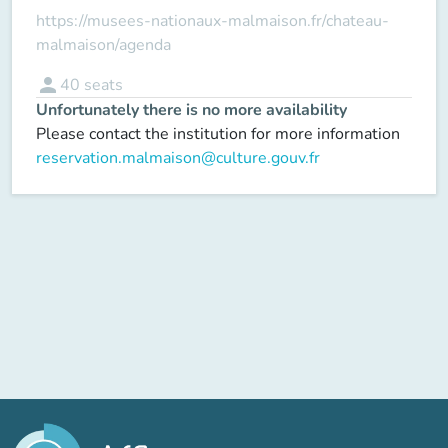
https://musees-nationaux-malmaison.fr/chateau-
malmaison/agenda
person
40
seats
Unfortunately there is no more availability
Please contact the institution for more information
reservation.malmaison@culture.gouv.fr