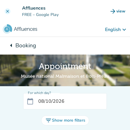
Go to main content
Affluences
arrow_forward
view
clear
(new t
FREE
– Google Play
keyboard_arrow_down
English
arrow_left
Booking
Back to:
Appointment
Musée national Malmaison et Bois-Préau
For which day?
calendar_today
filter_list
Show more filters