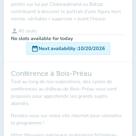
portés sur lui par Chateaubriand ou Balzac
contribuent à dessiner le portrait d’une figure hors
norme, véritable « superstar » avant l’heure.
person
40
seats
No slots available for today
date_range
Next availability
:
10/20/2026
Conférence à Bois-Préau
Tout au long de nos expositions, des cycles de
conférences au château de Bois-Préau vous sont
proposés pour approfondir les grands sujets
abordés.
Rendez-vous sur notre site internet pour connaitre
le programme !
https://musees-nationaux-malmaison.fr/chateau-