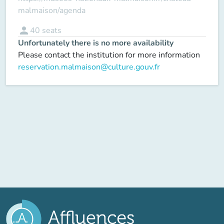
malmaison/agenda
person
40
seats
Unfortunately there is no more availability
Please contact the institution for more information
reservation.malmaison@culture.gouv.fr