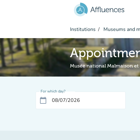
Go to main content
Institutions
Museums and 
Appointme
Musée national Malmaison et
For which day?
calendar_today