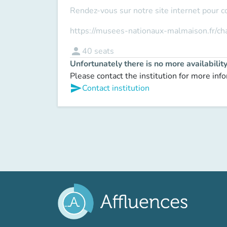
Rendez-vous sur notre site internet pour c
https://musees-nationaux-malmaison.fr/c
person
40
seats
Unfortunately there is no more availabilit
Please contact the institution for more inf
send
Contact institution