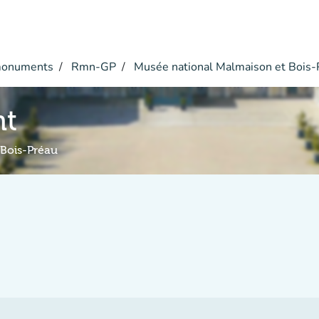
monuments
Rmn-GP
Musée national Malmaison et Bois-
nt
 Bois-Préau