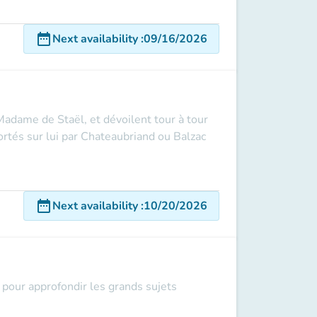
date_range
Next availability
:
09/16/2026
adame de Staël, et dévoilent tour à tour
rtés sur lui par Chateaubriand ou Balzac
date_range
Next availability
:
10/20/2026
pour approfondir les grands sujets