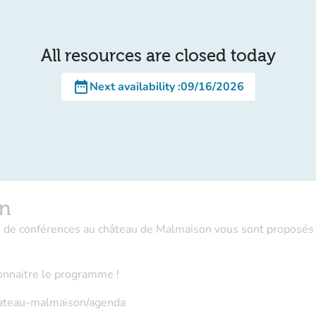
All resources are closed today
date_range
Next availability
:
09/16/2026
on
es de conférences au château de Malmaison vous sont proposés 
onnaitre le programme !
hateau-malmaison/agenda