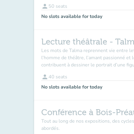
person
50
seats
No slots available for today
Lecture théâtrale - Tal
Les mots de Talma reprennent vie entre le
l’homme de théâtre, l’amant passionné et l
contribuent à dessiner le portrait d’une fig
person
40
seats
No slots available for today
Conférence à Bois-Préa
Tout au long de nos expositions, des cycle
abordés.