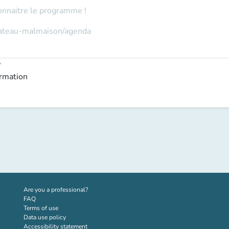
onnaitre le programme !
hateau-malmaison/agenda
y
ormation
(new tab)
Are you a professional?
FAQ
Terms of use
Data use policy
Accessibility statement