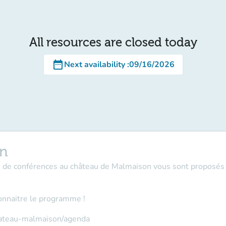
All resources are closed today
date_range
Next availability
:
09/16/2026
on
es de conférences au château de Malmaison vous sont proposés 
onnaitre le programme !
hateau-malmaison/agenda