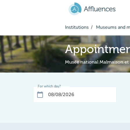
Go to main content
Institutions
Museums and 
Appointme
Musée national Malmaison et
For which day?
calendar_today