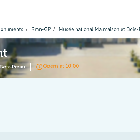
monuments
Rmn-GP
Musée national Malmaison et Bois-
nt
access_time
Opens at 10:00
 Bois-Préau