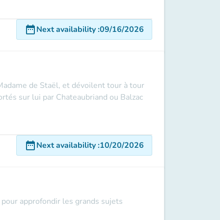
date_range
Next availability
:
09/16/2026
adame de Staël, et dévoilent tour à tour
rtés sur lui par Chateaubriand ou Balzac
date_range
Next availability
:
10/20/2026
pour approfondir les grands sujets