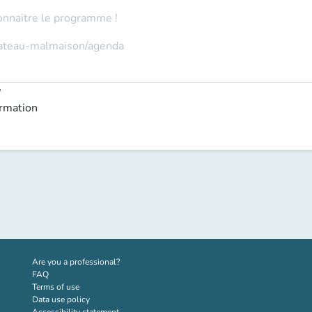
onnaitre le programme !
hateau-malmaison/agenda
y
ormation
(new tab)
Are you a professional?
FAQ
Terms of use
Data use policy