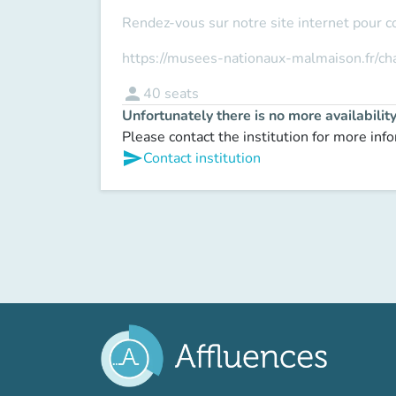
Rendez-vous sur notre site internet pour c
https://musees-nationaux-malmaison.fr/c
person
40
seats
Unfortunately there is no more availabilit
Please contact the institution for more inf
send
Contact institution