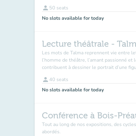
person
50
seats
No slots available for today
Lecture théâtrale - Tal
Les mots de Talma reprennent vie entre le
l’homme de théâtre, l’amant passionné et l
contribuent à dessiner le portrait d’une fig
person
40
seats
No slots available for today
Conférence à Bois-Préa
Tout au long de nos expositions, des cycle
abordés.