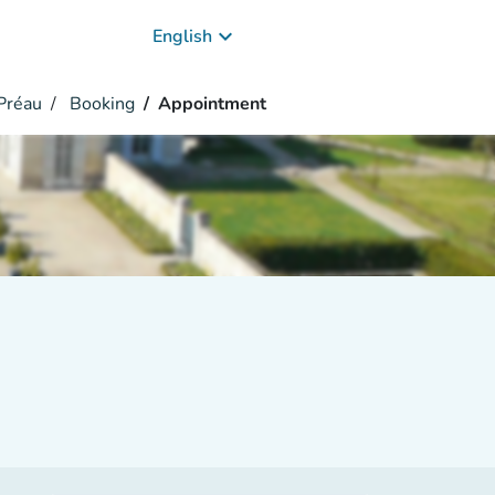
keyboard_arrow_down
English
Préau
Booking
Appointment