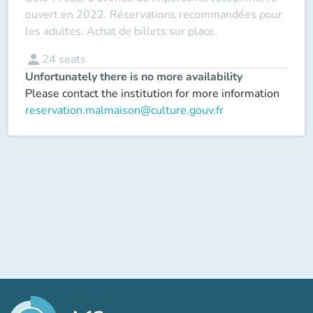
ouvert en 2022. Réservations recommandées pour
les adultes. Achat de billets sur place.
person
24
seats
Unfortunately there is no more availability
Please contact the institution for more information
reservation.malmaison@culture.gouv.fr