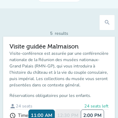
search
5
results
Visite guidée Malmaison
Visite-conférence est assurée par une conférencière
nationale de la Réunion des musées nationaux-
Grand Palais (RMN-GP), qui vous introduira à
l'histoire du château et à la vie du couple consulaire,
puis impérial. Les collections du musée vous seront
présentées dans ce contexte général.
Réservations obligatoires pour les enfants.
person
24
seats
24 seats left
11:00 AM
12:30 PM
2:00 PM
Time
schedule