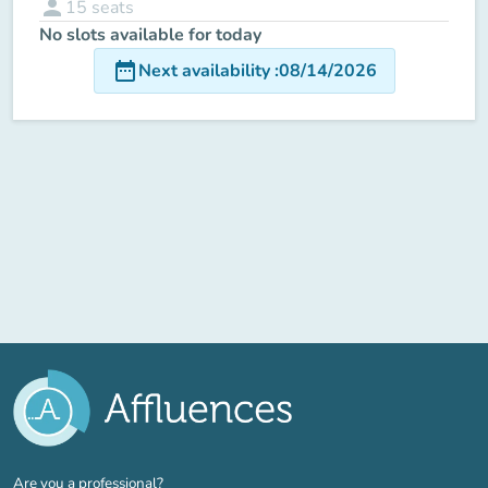
person
15
seats
No slots available for today
date_range
Next availability
:
08/14/2026
(new tab)
Are you a professional?