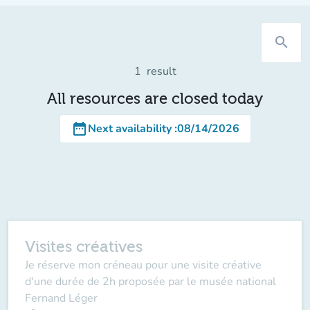
search
1
result
All resources are closed today
date_range
Next availability
:
08/14/2026
Visites créatives
Je réserve mon créneau pour une visite créative
d'une durée de 2h proposée par le musée national
Fernand Léger