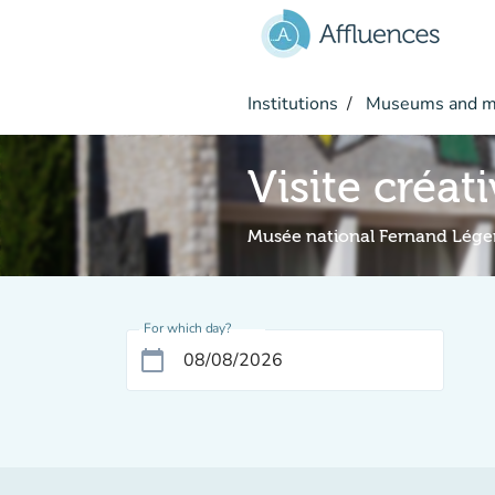
Go to main content
Institutions
Museums and 
Visite créat
Musée national Fernand Lége
For which day?
calendar_today