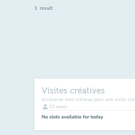
1
result
Visites créatives
Je réserve mon créneau pour une visite cr
person
15
seats
No slots available for today