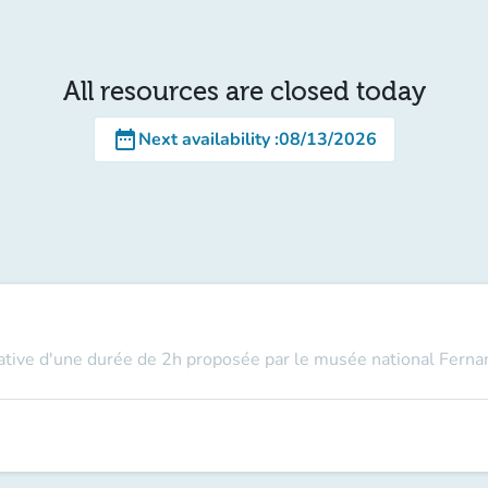
All resources are closed today
date_range
Next availability
:
08/13/2026
éative d'une durée de 2h proposée par le musée national Fern