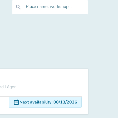
Place name, workshop...
search
and Léger
date_range
Next availability
:
08/13/2026