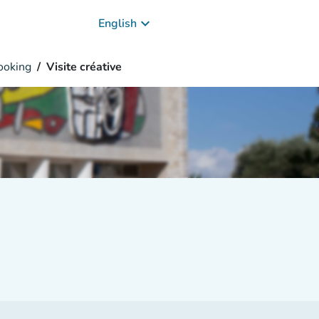
keyboard_arrow_down
English
oking
Visite créative