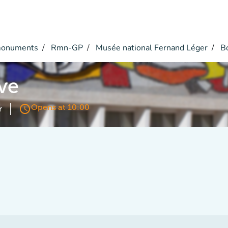
monuments
Rmn-GP
Musée national Fernand Léger
Bo
ive
access_time
Opens at 10:00
r