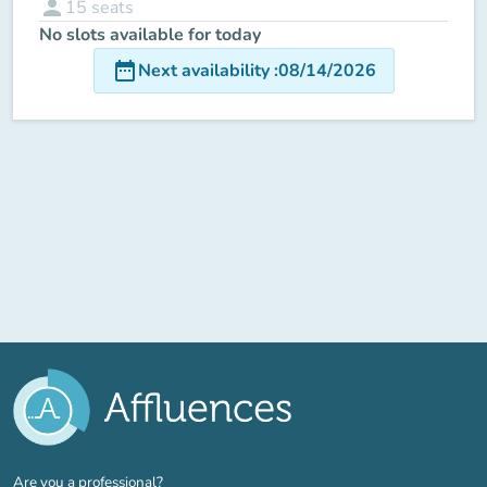
person
15
seats
No slots available for today
date_range
Next availability
:
08/14/2026
(new tab)
Are you a professional?