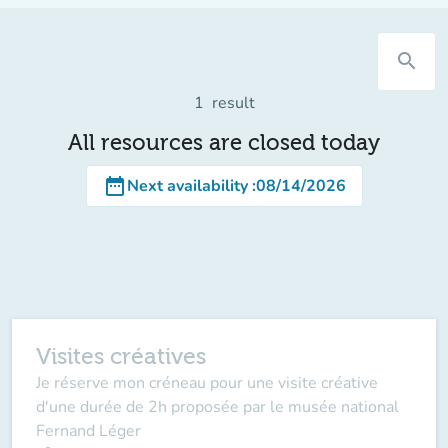
search
1
result
All resources are closed today
date_range
Next availability
:
08/14/2026
Visites créatives
Je réserve mon créneau pour une visite créative
d'une durée de 2h proposée par le musée national
Fernand Léger