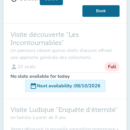
Book
Visite découverte "Les
Incontournables"
Un parcours ciblant quinze chefs-d’œuvre offrant
une approche générale des collections.
person
20
seats
Full
No slots available for today
date_range
Next availability
:
08/10/2026
Visite Ludique "Enquête d'éternité"
en famille à partir de 9 ans
Venez découvrir la nouvelle exposition temporaire «