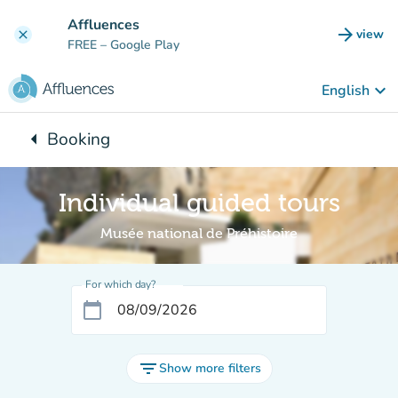
Go to main content
Affluences
arrow_forward
view
clear
(new t
FREE
– Google Play
keyboard_arrow_down
English
arrow_left
Booking
Back to:
Individual guided tours
Musée national de Préhistoire
For which day?
calendar_today
filter_list
Show more filters