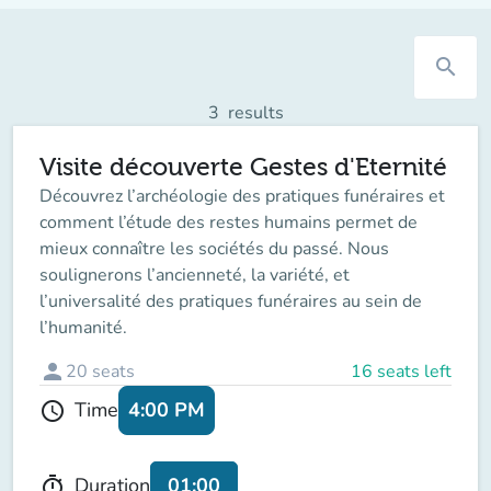
search
3
results
Visite découverte Gestes d'Eternité
Découvrez l’archéologie des pratiques funéraires et
comment l’étude des restes humains permet de
mieux connaître les sociétés du passé. Nous
soulignerons l’ancienneté, la variété, et
l’universalité des pratiques funéraires au sein de
l’humanité.
person
20
seats
16 seats left
4:00 PM
Time
schedule
01:00
Duration
timer