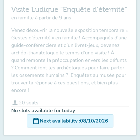
Visite Ludique "Enquête d'éternité"
en famille à partir de 9 ans
Venez découvrir la nouvelle exposition temporaire «
Gestes d’éternité » en famille ! Accompagnés d’une
guide-conférencière et d’un livret-jeux, devenez
archéo-thanatologue le temps d’une visite ! À
quand remonte la préoccupation envers les défunts
? Comment font les archéologues pour faire parler
les ossements humains ? Enquêtez au musée pour
trouver la réponse à ces questions, et bien plus
encore !
person
20
seats
No slots available for today
date_range
Next availability
:
08/10/2026