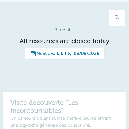
search
3
results
All resources are closed today
date_range
Next availability
:
08/09/2026
Visite découverte "Les
Incontournables"
Un parcours ciblant quinze chefs-d’œuvre offrant
une approche générale des collections.