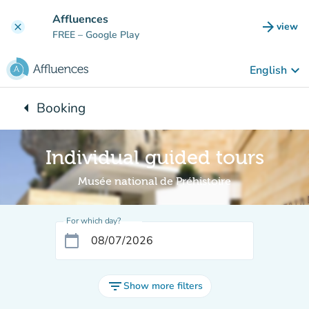
Go to main content
Affluences
arrow_forward
view
clear
(new t
FREE
– Google Play
keyboard_arrow_down
English
arrow_left
Booking
Back to:
Individual guided tours
Musée national de Préhistoire
For which day?
calendar_today
filter_list
Show more filters