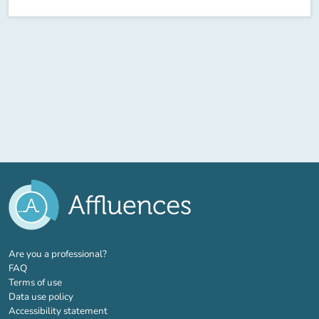
(new tab)
Are you a professional?
FAQ
Terms of use
Data use policy
Accessibility statement