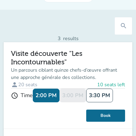
search
3
results
Visite découverte "Les
Incontournables"
Un parcours ciblant quinze chefs-d’œuvre offrant
une approche générale des collections.
person
20
seats
10 seats left
2:00 PM
3:00 PM
3:30 PM
Time
schedule
Book