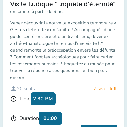
Visite Ludique "Enquête d'éternité"
en famille à partir de 9 ans
Venez découvrir la nouvelle exposition temporaire «
Gestes d’éternité » en famille ! Accompagnés d’une
guide-conférencière et d’un livret-jeux, devenez
archéo-thanatologue le temps d’une visite ! À
quand remonte la préoccupation envers les défunts
? Comment font les archéologues pour faire parler
les ossements humains ? Enquêtez au musée pour
trouver la réponse à ces questions, et bien plus
encore !
person
20
seats
7 seats left
2:30 PM
Time
schedule
01:00
Duration
timer