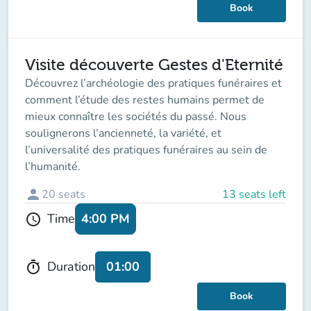
Book
Visite découverte Gestes d'Eternité
Découvrez l’archéologie des pratiques funéraires et
comment l’étude des restes humains permet de
mieux connaître les sociétés du passé. Nous
soulignerons l’ancienneté, la variété, et
l’universalité des pratiques funéraires au sein de
l’humanité.
person
20
seats
13 seats left
4:00 PM
Time
schedule
01:00
Duration
timer
Book