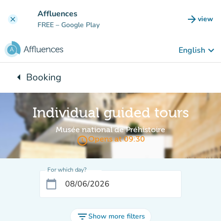
Go to main content
Affluences
arrow_forward
view
clear
(new t
FREE
– Google Play
keyboard_arrow_down
English
arrow_left
Booking
Back to:
Individual guided tours
Musée national de Préhistoire
access_time
Opens at 09:30
For which day?
calendar_today
filter_list
Show more filters