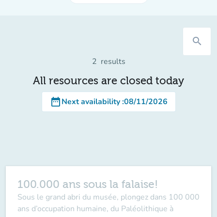
search
2
results
All resources are closed today
date_range
Next availability
:
08/11/2026
100.000 ans sous la falaise!
Sous le grand abri du musée, plongez dans 100 000
ans d’occupation humaine, du Paléolithique à