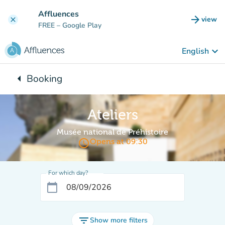
Go to main content
Affluences
arrow_forward
view
clear
(new t
FREE
– Google Play
keyboard_arrow_down
English
arrow_left
Booking
Back to:
Ateliers
Musée national de Préhistoire
access_time
Opens at 09:30
For which day?
calendar_today
filter_list
Show more filters