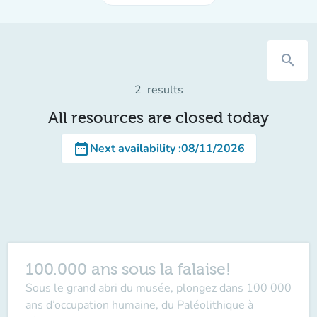
search
2
results
All resources are closed today
date_range
Next availability
:
08/11/2026
100.000 ans sous la falaise!
Sous le grand abri du musée, plongez dans 100 000
ans d’occupation humaine, du Paléolithique à