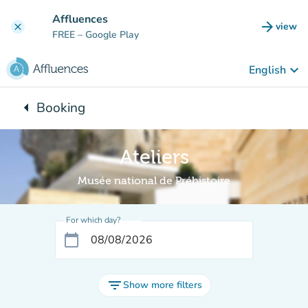
Go to main content
Affluences
arrow_forward
view
clear
(new t
FREE
– Google Play
keyboard_arrow_down
English
arrow_left
Booking
Back to:
Ateliers
Musée national de Préhistoire
For which day?
calendar_today
filter_list
Show more filters