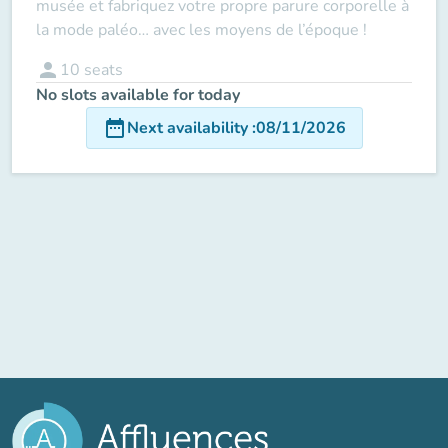
musée et fabriquez votre propre parure corporelle à
la mode paléo… avec les moyens de l’époque !
person
10
seats
No slots available for today
date_range
Next availability
:
08/11/2026