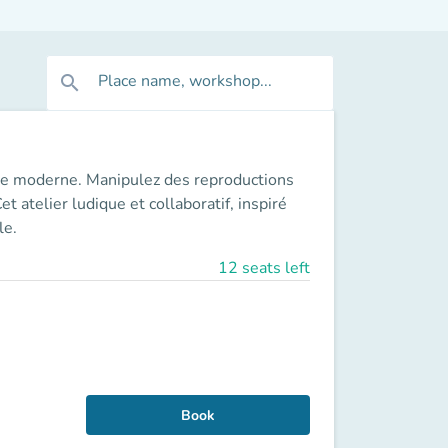
Place name, workshop...
search
que moderne. Manipulez des reproductions
 atelier ludique et collaboratif, inspiré
le.
12 seats left
Book