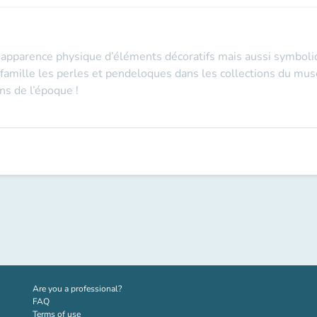
apparence physique d’éléments décoratifs mais aussi symboliq
 famille les perles et pendeloques dans les collections du mus
ns de l’époque !
(new tab)
Are you a professional?
FAQ
Terms of use