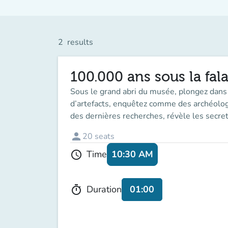
2
results
100.000 ans sous la fala
Sous le grand abri du musée, plongez dans
d’artefacts, enquêtez comme des archéologues
des dernières recherches, révèle les secrets
person
20
seats
10:30 AM
Time
schedule
01:00
Duration
timer