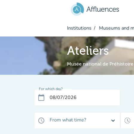
Go to main content
Institutions
Museums and 
Ateliers
Musée national de Préhistoire
For which day?
calendar_today
From what time?
access_time
expand_more
history_toggle_off