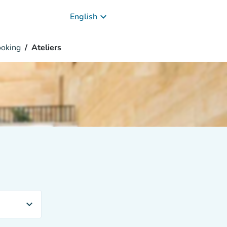
keyboard_arrow_down
English
oking
Ateliers
expand_more