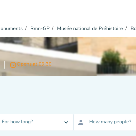
monuments
Rmn-GP
Musée national de Préhistoire
Bo
access_time
Opens at 09:30
For how long?
How many people?
expand_more
person