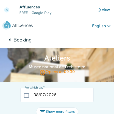
Go to main content
Affluences
arrow_forward
view
clear
(new t
FREE
– Google Play
keyboard_arrow_down
English
arrow_left
Booking
Back to:
Ateliers
Musée national de Préhistoire
access_time
Opens at 09:30
For which day?
calendar_today
filter_list
Show more filters