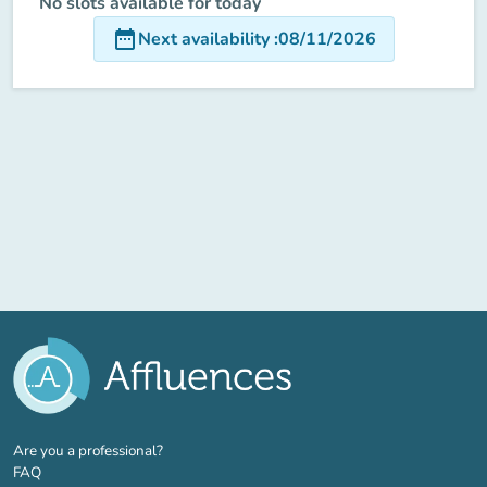
No slots available for today
date_range
Next availability
:
08/11/2026
(new tab)
Are you a professional?
FAQ