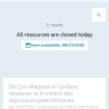
search
3
results
All resources are closed today
date_range
Next availability
:
08/13/2026
De Cro-Magnon à Cavillon,
dépasser la frontière des
sépultures paléolithiques
par Yann Potin, conservateur en chef du patrimoine