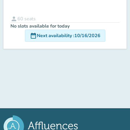
person
60
seats
No slots available for today
date_range
Next availability
:
10/16/2026