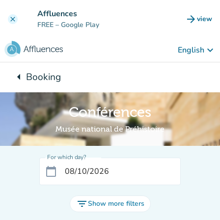
Go to main content
Affluences
arrow_forward
view
clear
(new t
FREE
– Google Play
keyboard_arrow_down
English
arrow_left
Booking
Back to:
Conférences
Musée national de Préhistoire
For which day?
calendar_today
filter_list
Show more filters