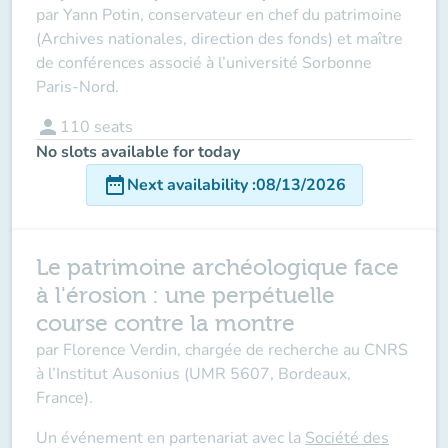
par Yann Potin, conservateur en chef du patrimoine
(Archives nationales, direction des fonds) et maître
de conférences associé à l’université Sorbonne
Paris-Nord.
person
110
seats
No slots available for today
date_range
Next availability
:
08/13/2026
Le patrimoine archéologique face
à l'érosion : une perpétuelle
course contre la montre
par
Florence Verdin,
chargée de recherche au CNRS
à l’Institut Ausonius (UMR 5607, Bordeaux,
France).
Un événement en partenariat avec la
Société des