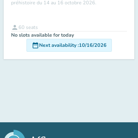
préhistoire du 14 au 16 octobre 2026.
person
60
seats
No slots available for today
date_range
Next availability
:
10/16/2026