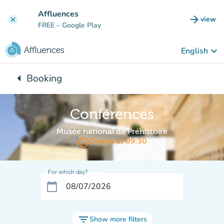
Go to main content
Affluences
arrow_forward
view
clear
(new t
FREE
– Google Play
keyboard_arrow_down
English
arrow_left
Booking
Back to:
Conférences
Musée national de Préhistoire
access_time
Opens at 09:30
For which day?
calendar_today
filter_list
Show more filters