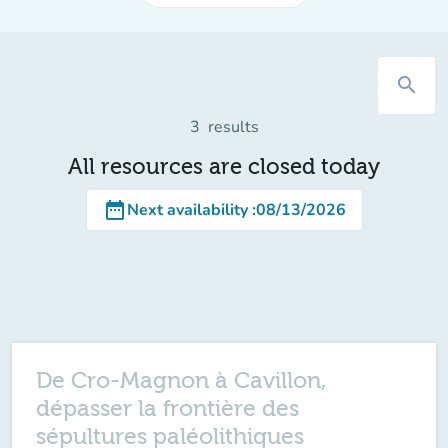
search
3
results
All resources are closed today
date_range
Next availability
:
08/13/2026
De Cro-Magnon à Cavillon,
dépasser la frontière des
sépultures paléolithiques