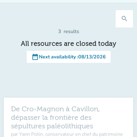
search
3
results
All resources are closed today
date_range
Next availability
:
08/13/2026
De Cro-Magnon à Cavillon,
dépasser la frontière des
sépultures paléolithiques
par Yann Potin, conservateur en chef du patrimoine