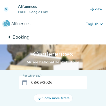
Go to main content
Affluences
arrow_forward
view
clear
(new t
FREE
– Google Play
keyboard_arrow_down
English
arrow_left
Booking
Back to:
Conférences
Musée national de Préhistoire
For which day?
calendar_today
filter_list
Show more filters