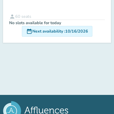
person
60
seats
No slots available for today
date_range
Next availability
:
10/16/2026