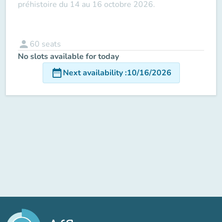
préhistoire du 14 au 16 octobre 2026.
person
60
seats
No slots available for today
date_range
Next availability
:
10/16/2026