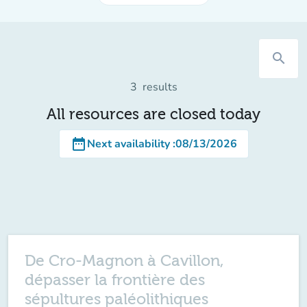
search
3
results
All resources are closed today
date_range
Next availability
:
08/13/2026
De Cro-Magnon à Cavillon,
dépasser la frontière des
sépultures paléolithiques