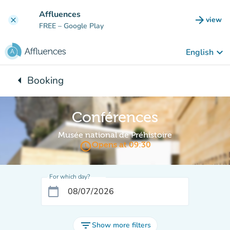
Go to main content
Affluences
arrow_forward
view
clear
(new t
FREE
– Google Play
keyboard_arrow_down
English
arrow_left
Booking
Back to:
Conférences
Musée national de Préhistoire
access_time
Opens at 09:30
For which day?
calendar_today
filter_list
Show more filters