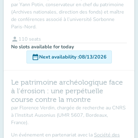
par Yann Potin, conservateur en chef du patrimoine
(Archives nationales, direction des fonds) et maître
de conférences associé à l’université Sorbonne
Paris-Nord.
person
110
seats
No slots available for today
date_range
Next availability
:
08/13/2026
Le patrimoine archéologique face
à l'érosion : une perpétuelle
course contre la montre
par
Florence Verdin,
chargée de recherche au CNRS
à l’Institut Ausonius (UMR 5607, Bordeaux,
France).
Un événement en partenariat avec la
Société des