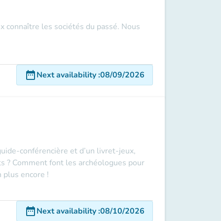
x connaître les sociétés du passé. Nous
date_range
Next availability
:
08/09/2026
uide-conférencière et d’un livret-jeux,
nts ? Comment font les archéologues pour
 plus encore !
date_range
Next availability
:
08/10/2026