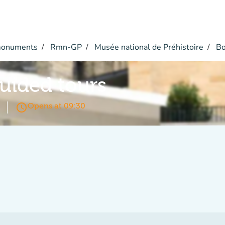
monuments
Rmn-GP
Musée national de Préhistoire
Bo
guided tours
access_time
Opens at 09:30