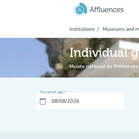
Go to main content
Institutions
Museums and 
Individual 
Musée national de Préhistoire
For which day?
calendar_today