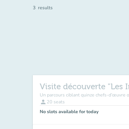
3
results
Visite découverte "Les 
Un parcours ciblant quinze chefs-d’œuvre o
person
20
seats
No slots available for today