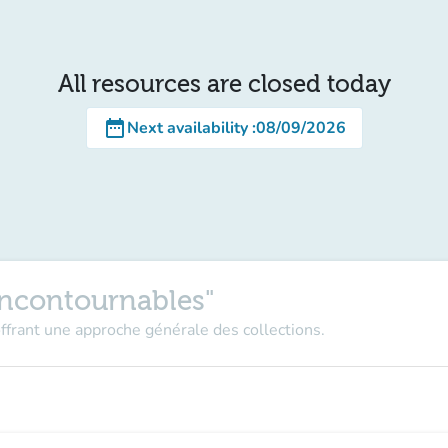
All resources are closed today
date_range
Next availability
:
08/09/2026
Incontournables"
ffrant une approche générale des collections.