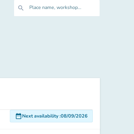
Place name, workshop...
search
date_range
Next availability
:
08/09/2026