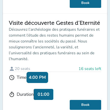
Book
Visite découverte Gestes d'Eternité
Découvrez l’archéologie des pratiques funéraires et
comment l’étude des restes humains permet de
mieux connaître les sociétés du passé. Nous
soulignerons l’ancienneté, la variété, et
l’universalité des pratiques funéraires au sein de
l’humanité.
person
20
seats
16 seats left
4:00 PM
Time
schedule
01:00
Duration
timer
Book