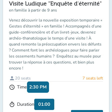
Visite Ludique "Enquête d'éternité"
en famille à partir de 9 ans
Venez découvrir la nouvelle exposition temporaire «
Gestes d’éternité » en famille ! Accompagnés d’une
guide-conférencière et d’un livret-jeux, devenez
archéo-thanatologue le temps d’une visite ! À
quand remonte la préoccupation envers les défunts
? Comment font les archéologues pour faire parler
les ossements humains ? Enquêtez au musée pour
trouver la réponse à ces questions, et bien plus
encore !
person
20
seats
7 seats left
2:30 PM
Time
schedule
01:00
Duration
timer