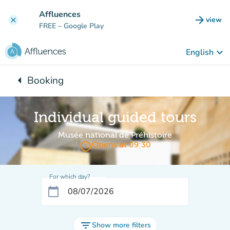
Go to main content
Affluences
arrow_forward
view
clear
(new t
FREE
– Google Play
keyboard_arrow_down
English
arrow_left
Booking
Back to:
Individual guided tours
Musée national de Préhistoire
access_time
Opens at 09:30
For which day?
calendar_today
filter_list
Show more filters