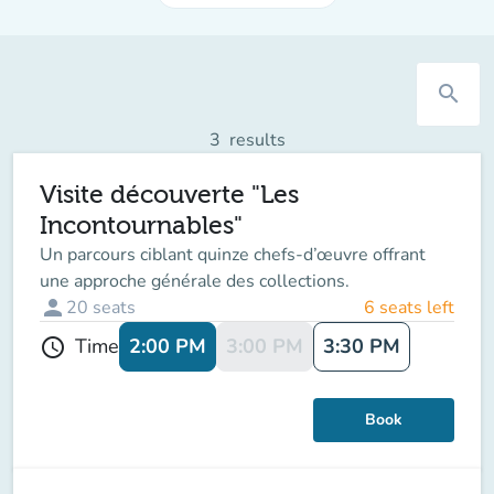
search
3
results
Visite découverte "Les
Incontournables"
Un parcours ciblant quinze chefs-d’œuvre offrant
une approche générale des collections.
person
20
seats
6 seats left
2:00 PM
3:00 PM
3:30 PM
Time
schedule
Book