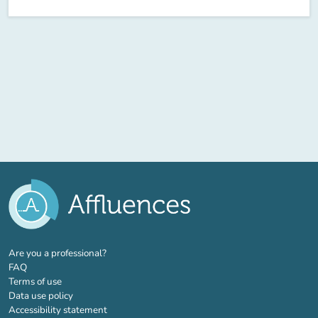
(new tab)
Are you a professional?
FAQ
Terms of use
Data use policy
Accessibility statement