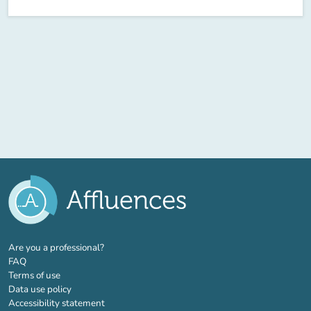
(new tab)
Are you a professional?
FAQ
Terms of use
Data use policy
Accessibility statement