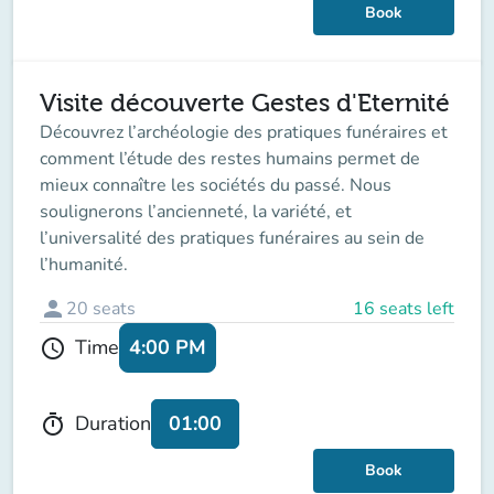
Book
Visite découverte Gestes d'Eternité
Découvrez l’archéologie des pratiques funéraires et
comment l’étude des restes humains permet de
mieux connaître les sociétés du passé. Nous
soulignerons l’ancienneté, la variété, et
l’universalité des pratiques funéraires au sein de
l’humanité.
person
20
seats
16 seats left
4:00 PM
Time
schedule
01:00
Duration
timer
Book