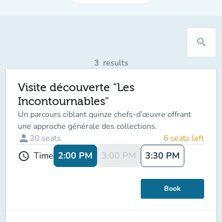
search
3
results
Visite découverte "Les
Incontournables"
Un parcours ciblant quinze chefs-d’œuvre offrant
une approche générale des collections.
person
20
seats
6 seats left
2:00 PM
3:00 PM
3:30 PM
Time
schedule
Book