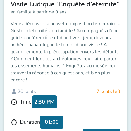
Visite Ludique "Enquête d'éternité"
en famille à partir de 9 ans
Venez découvrir la nouvelle exposition temporaire «
Gestes d’éternité » en famille ! Accompagnés d’une
guide-conférencière et d’un livret-jeux, devenez
archéo-thanatologue le temps d’une visite ! À
quand remonte la préoccupation envers les défunts
? Comment font les archéologues pour faire parler
les ossements humains ? Enquêtez au musée pour
trouver la réponse à ces questions, et bien plus
encore !
person
20
seats
7 seats left
2:30 PM
Time
schedule
01:00
Duration
timer