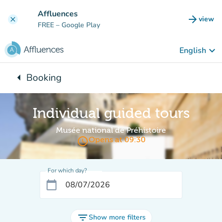
Go to main content
Affluences
arrow_forward
view
clear
(new t
FREE
– Google Play
keyboard_arrow_down
English
arrow_left
Booking
Back to:
Individual guided tours
Musée national de Préhistoire
access_time
Opens at 09:30
For which day?
calendar_today
filter_list
Show more filters