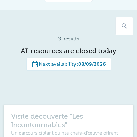
search
3
results
All resources are closed today
date_range
Next availability
:
08/09/2026
Visite découverte "Les
Incontournables"
Un parcours ciblant quinze chefs-d’œuvre offrant