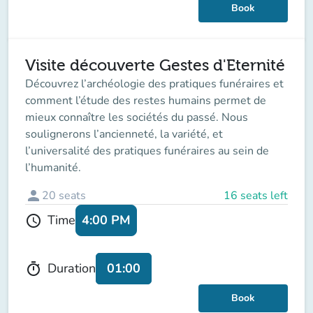
Book
Visite découverte Gestes d'Eternité
Découvrez l’archéologie des pratiques funéraires et
comment l’étude des restes humains permet de
mieux connaître les sociétés du passé. Nous
soulignerons l’ancienneté, la variété, et
l’universalité des pratiques funéraires au sein de
l’humanité.
person
20
seats
16 seats left
4:00 PM
Time
schedule
01:00
Duration
timer
Book