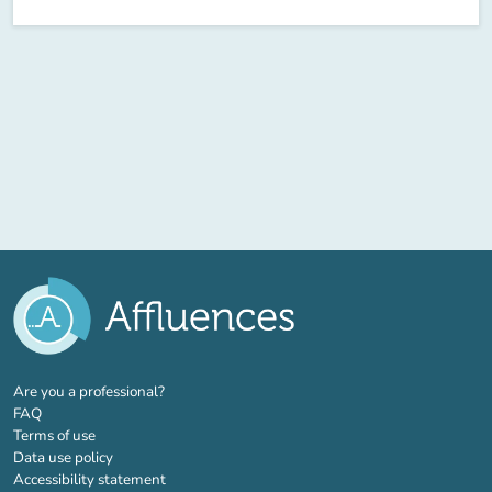
(new tab)
Are you a professional?
FAQ
Terms of use
Data use policy
Accessibility statement