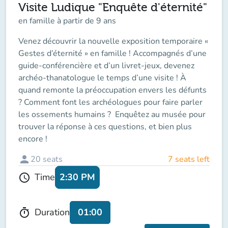
Visite Ludique "Enquête d'éternité"
en famille à partir de 9 ans
Venez découvrir la nouvelle exposition temporaire «
Gestes d’éternité » en famille ! Accompagnés d’une
guide-conférencière et d’un livret-jeux, devenez
archéo-thanatologue le temps d’une visite ! À
quand remonte la préoccupation envers les défunts
? Comment font les archéologues pour faire parler
les ossements humains ? Enquêtez au musée pour
trouver la réponse à ces questions, et bien plus
encore !
person
20
seats
7 seats left
2:30 PM
Time
schedule
01:00
Duration
timer