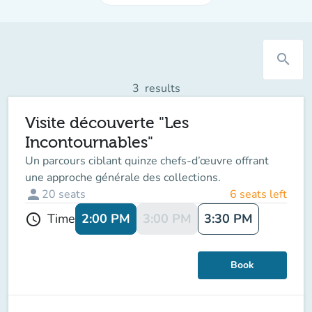
search
3
results
Visite découverte "Les
Incontournables"
Un parcours ciblant quinze chefs-d’œuvre offrant
une approche générale des collections.
person
20
seats
6 seats left
2:00 PM
3:00 PM
3:30 PM
Time
schedule
Book