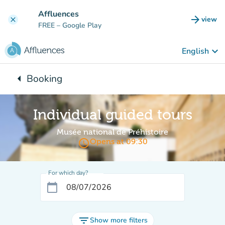
Go to main content
Affluences
arrow_forward
view
clear
(new t
FREE
– Google Play
keyboard_arrow_down
English
arrow_left
Booking
Back to:
Individual guided tours
Musée national de Préhistoire
access_time
Opens at 09:30
For which day?
calendar_today
filter_list
Show more filters