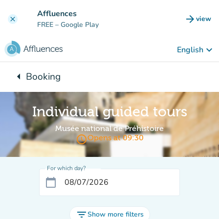
Go to main content
Affluences
arrow_forward
view
clear
(new t
FREE
– Google Play
keyboard_arrow_down
English
arrow_left
Booking
Back to:
Individual guided tours
Musée national de Préhistoire
access_time
Opens at 09:30
For which day?
calendar_today
filter_list
Show more filters