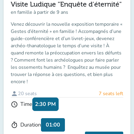
Visite Ludique "Enquête d'éternité"
en famille à partir de 9 ans
Venez découvrir la nouvelle exposition temporaire «
Gestes d’éternité » en famille ! Accompagnés d’une
guide-conférencière et d’un livret-jeux, devenez
archéo-thanatologue le temps d’une visite ! À
quand remonte la préoccupation envers les défunts
? Comment font les archéologues pour faire parler
les ossements humains ? Enquêtez au musée pour
trouver la réponse à ces questions, et bien plus
encore !
person
20
seats
7 seats left
2:30 PM
Time
schedule
01:00
Duration
timer