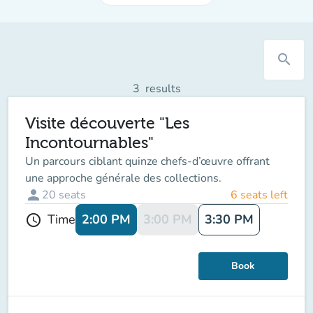
search
3
results
Visite découverte "Les
Incontournables"
Un parcours ciblant quinze chefs-d’œuvre offrant
une approche générale des collections.
person
20
seats
6 seats left
2:00 PM
3:00 PM
3:30 PM
Time
schedule
Book