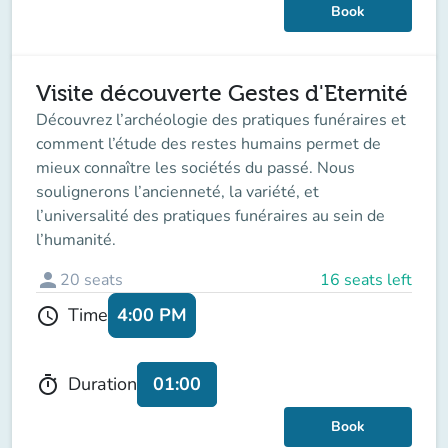
Book
Visite découverte Gestes d'Eternité
Découvrez l’archéologie des pratiques funéraires et
comment l’étude des restes humains permet de
mieux connaître les sociétés du passé. Nous
soulignerons l’ancienneté, la variété, et
l’universalité des pratiques funéraires au sein de
l’humanité.
person
20
seats
16 seats left
4:00 PM
Time
schedule
01:00
Duration
timer
Book