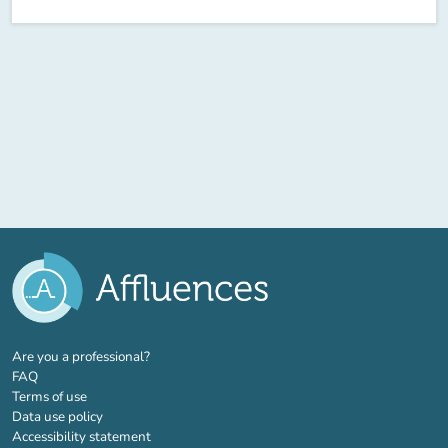
(new tab)
Are you a professional?
FAQ
Terms of use
Data use policy
Accessibility statement