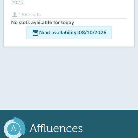
2026.
person
158
seats
No slots available for today
date_range
Next availability
:
08/10/2026