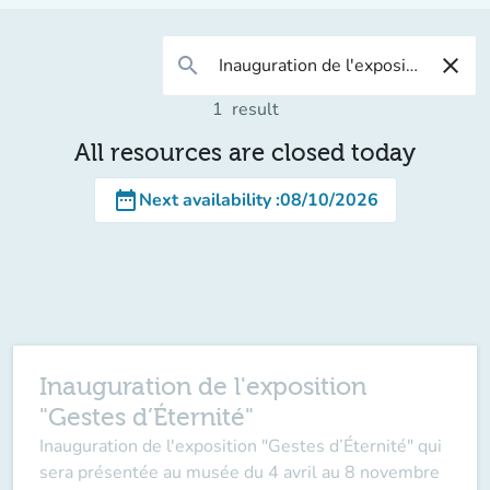
search
close
1
result
All resources are closed today
date_range
Next availability
:
08/10/2026
Inauguration de l'exposition
"Gestes d’Éternité"
Inauguration de l'exposition "Gestes d’Éternité" qui
sera présentée au musée du 4 avril au 8 novembre