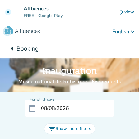
Go to main content
Affluences
arrow_forward
view
clear
(new t
FREE
– Google Play
keyboard_arrow_down
English
arrow_left
Booking
Back to:
Inauguration
Musée national de Préhistoire - Évènements
For which day?
calendar_today
filter_list
Show more filters