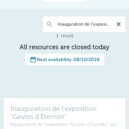
search
close
1
result
All resources are closed today
date_range
Next availability
:
08/10/2026
Inauguration de l'exposition
"Gestes d’Éternité"
Inauguration de l'exposition "Gestes d’Éternité" qui