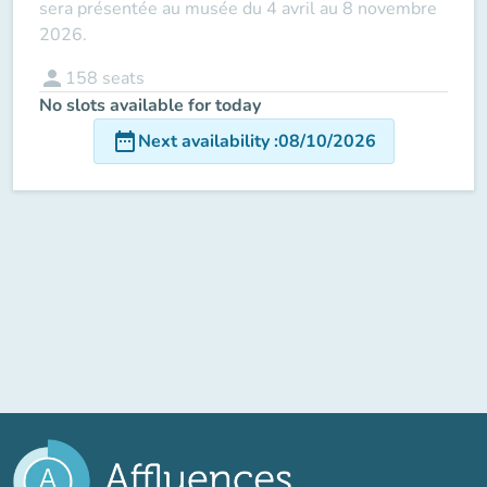
sera présentée au musée du 4 avril au 8 novembre
2026.
person
158
seats
No slots available for today
date_range
Next availability
:
08/10/2026