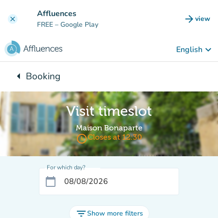
Go to main content
Affluences
arrow_forward
view
clear
(new t
FREE
– Google Play
keyboard_arrow_down
English
arrow_left
Booking
Back to:
Visit timeslot
Maison Bonaparte
access_time
Closes at 12:30
For which day?
calendar_today
filter_list
Show more filters