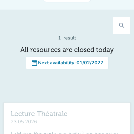
search
1
result
All resources are closed today
date_range
Next availability
:
01/02/2027
Lecture Théatrale
23 05 2026
La Maison Bonaparte vous invite à une immersion