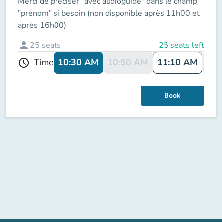
Merci de préciser "avec audioguide" dans le champ
"prénom" si besoin (non disponible après 11h00 et
après 16h00)
person
25
seats
25 seats left
10:30 AM
10:50 AM
11:10 AM
11:
Time
schedule
Book