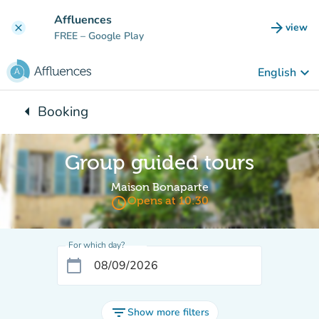
Go to main content
Affluences
arrow_forward
view
clear
(new t
FREE
– Google Play
keyboard_arrow_down
English
arrow_left
Booking
Back to:
Group guided tours
Maison Bonaparte
access_time
Opens at 10:30
For which day?
calendar_today
filter_list
Show more filters