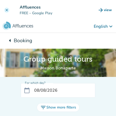
Go to main content
Affluences
arrow_forward
view
clear
(new t
FREE
– Google Play
keyboard_arrow_down
English
arrow_left
Booking
Back to:
Group guided tours
Maison Bonaparte
For which day?
calendar_today
filter_list
Show more filters