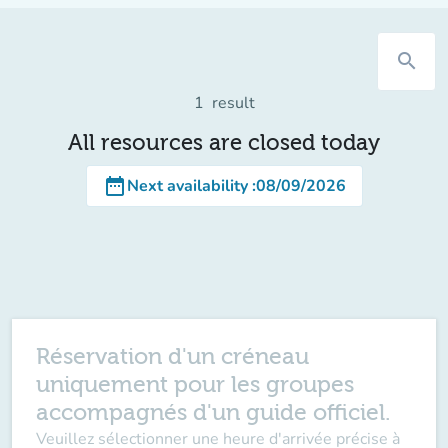
search
1
result
All resources are closed today
date_range
Next availability
:
08/09/2026
Réservation d'un créneau
uniquement pour les groupes
accompagnés d'un guide officiel.
Veuillez
sélectionner une heure d'arrivée précise à