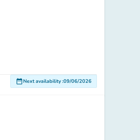
date_range
Next availability
:
09/06/2026