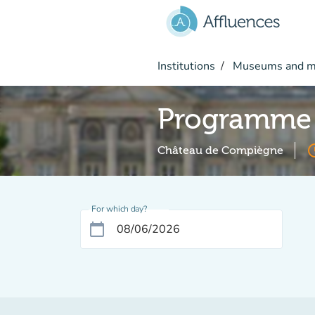
Go to main content
Institutions
Museums and 
Programme 
acces
Château de Compiègne
For which day?
calendar_today