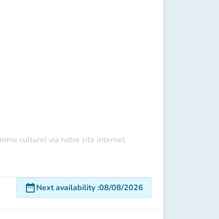
ramme culturel via
notre site internet.
date_range
Next availability
:
08/08/2026