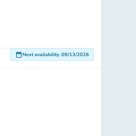
date_range
Next availability
:
09/13/2026