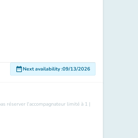
|
date_range
Next availability
:
09/13/2026
pas réserver l'accompagnateur limité à 1 |