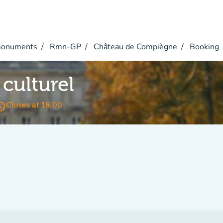
monuments
Rmn-GP
Château de Compiègne
Booking
culturel
s_time
Closes at 18:00