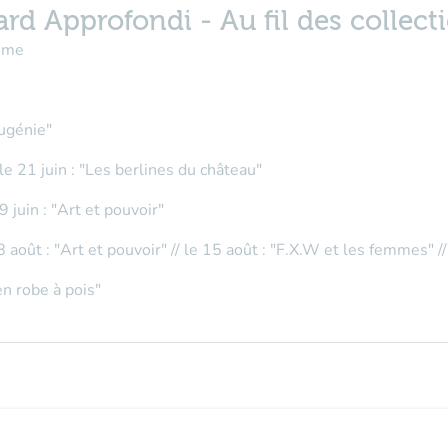
ard Approfondi - Au fil des collect
même
Eugénie"
 le 21 juin : "Les berlines du château"
9 juin : "Art et pouvoir"
8 août : "Art et pouvoir" // le 15 août : "F.X.W et les femmes" 
n robe à pois"