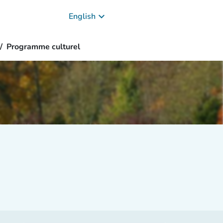
keyboard_arrow_down
English
Programme culturel