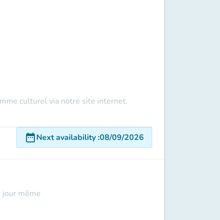
ramme culturel via
notre site internet.
date_range
Next availability
:
08/09/2026
le jour même