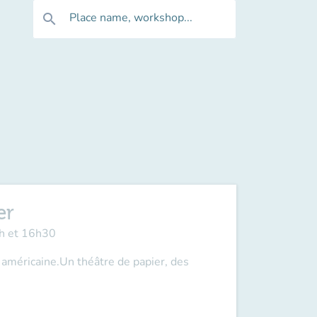
Place name, workshop...
search
er
5h et 16h30
 américaine.Un théâtre de papier, des