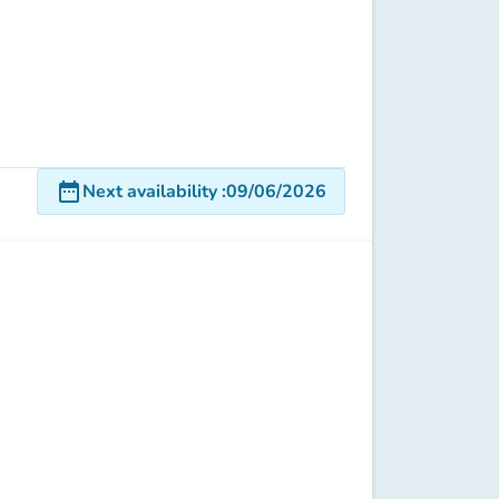
date_range
Next availability
:
09/06/2026