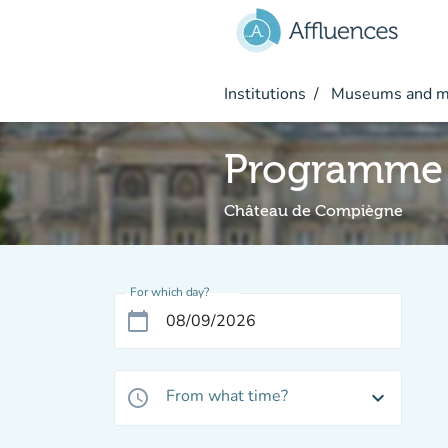
Go to main content
Institutions
Museums and 
Programme 
Château de Compiègne
For which day?
calendar_today
From what time?
access_time
expand_more