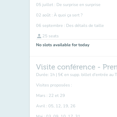
05 juillet : De surprise en surprise
02 août : À quoi ça sert ?
06 septembre : Des détails de taille
person
25
seats
No slots available for today
Visite conférence - Pre
Durée: 1h | 5€ en supp. billet d'entrée au
Visites proposées :
Mars : 22 et 29
Avril : 05, 12, 19, 26
Mai : 03, 09, 10, 17, 31