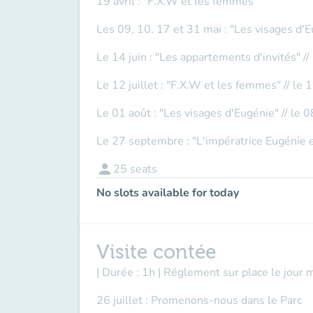
19 avril : "F.X.W et les femmes"
Les 09, 10, 17 et 31 mai : "Les visages d'
Le 14 juin : "Les appartements d'invités" //
Le 12 juillet : "F.X.W et les femmes" // le 1
Le 01 août : "Les visages d'Eugénie" // le 0
Le 27 septembre : "L'impératrice Eugénie e
person
25
seats
No slots available for today
Visite contée
| Durée : 1h | Réglement sur place le jour 
26 juillet : Promenons-nous dans le Parc