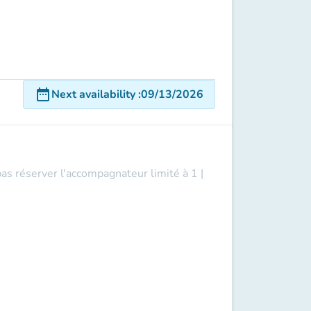
date_range
Next availability
:
09/13/2026
pas réserver l'accompagnateur limité à 1 |