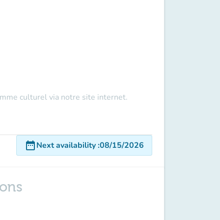
ramme culturel via
notre site internet.
date_range
Next availability
:
08/15/2026
ions