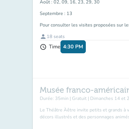
Août : 02, 09, 16, 23, 29, 30
Septembre : 13
Pour consulter les visites proposées sur l
person
18
seats
4:30 PM
Time
schedule
Musée franco-américain
Durée: 35min | Gratuit | Dimanches 14 et 
Le Théâtre Àêtre invite petits et grands à
décors illustrés et des personnages animés