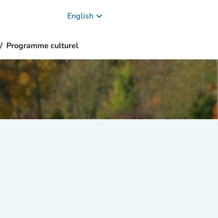
keyboard_arrow_down
English
Programme culturel