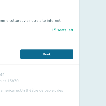
ramme culturel via
notre site internet.
15 seats left
Book
er
5h et 16h30
 américaine.Un théâtre de papier, des