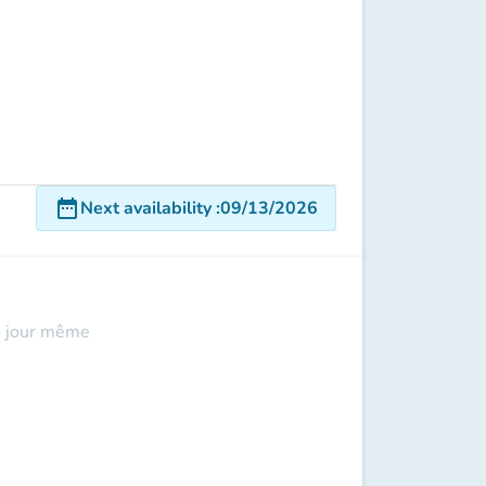
date_range
Next availability
:
09/13/2026
le jour même