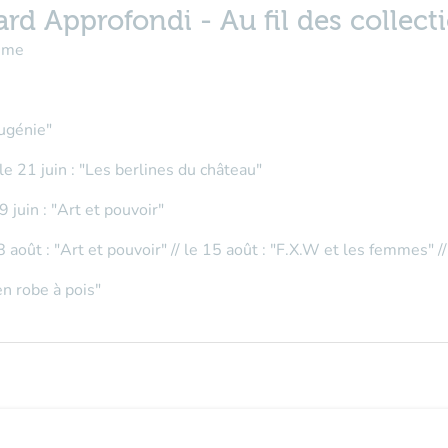
ard Approfondi - Au fil des collect
même
Eugénie"
 le 21 juin : "Les berlines du château"
9 juin : "Art et pouvoir"
8 août : "Art et pouvoir" // le 15 août : "F.X.W et les femmes" 
n robe à pois"