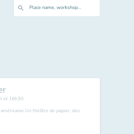
Place name, workshop...
search
er
5h et 16h30
 américaine.Un théâtre de papier, des