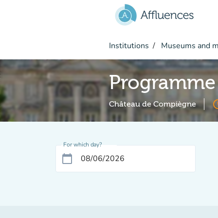
Go to main content
Institutions
Museums and 
Programme 
acces
Château de Compiègne
For which day?
calendar_today