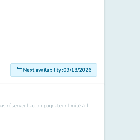
|
date_range
Next availability
:
09/13/2026
pas réserver l'accompagnateur limité à 1 |