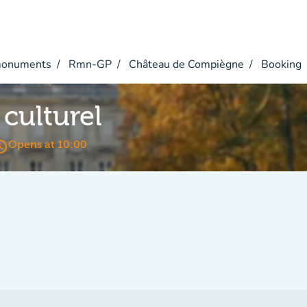
monuments
Rmn-GP
Château de Compiègne
Booking
culturel
s_time
Opens at 10:00