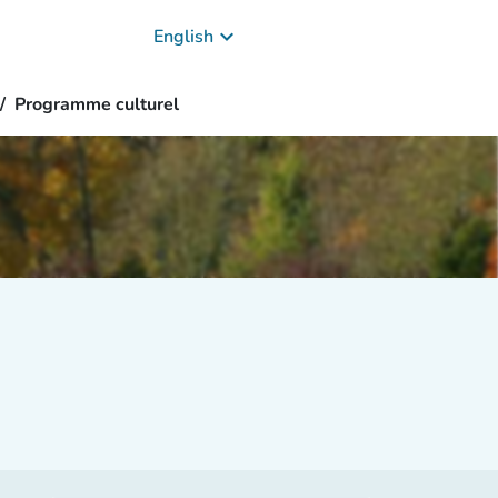
keyboard_arrow_down
English
Programme culturel