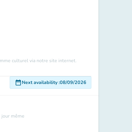
ramme culturel via
notre site internet.
date_range
Next availability
:
08/09/2026
le jour même