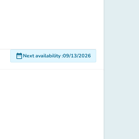
date_range
Next availability
:
09/13/2026