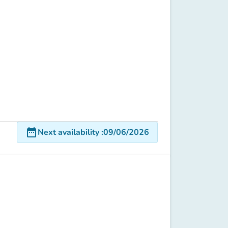
date_range
Next availability
:
09/06/2026