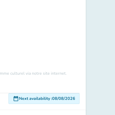
ramme culturel via
notre site internet.
date_range
Next availability
:
08/08/2026