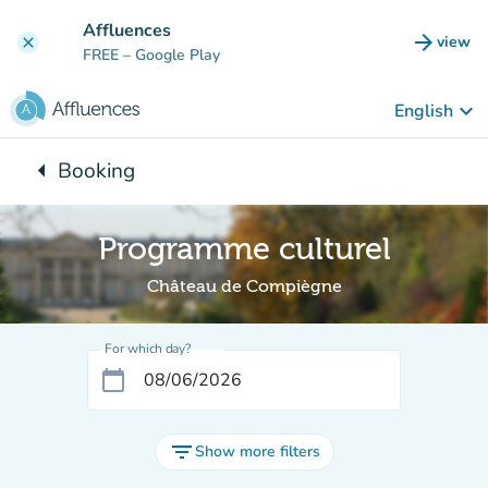
Go to main content
Affluences
arrow_forward
view
clear
(new t
FREE
– Google Play
keyboard_arrow_down
English
arrow_left
Booking
Back to:
Programme culturel
Château de Compiègne
For which day?
calendar_today
filter_list
Show more filters