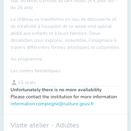
sup. du billet d’entrée au tarif réduit (4 € pour les –
de 26 ans)
Le château se transforme en lieu de découverte et
de créativité à l’occasion de ce week-end spécial
dédié aux enfants et à leurs familles. Deux
dimanches pour explorer, ensemble, l’imaginaire à
travers différentes formes artistiques et culturelles.
Au programme :
Les contes fantastiques
person
15
seats
Unfortunately there is no more availability
Please contact the institution for more information
information.compiegne@culture.gouv.fr
Visite atelier - Adultes