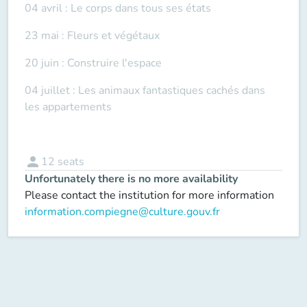
04 avril : Le corps dans tous ses états
23 mai : Fleurs et végétaux
20 juin : Construire l'espace
04 juillet : Les animaux fantastiques cachés dans
les appartements
person
12
seats
Unfortunately there is no more availability
Please contact the institution for more information
information.compiegne@culture.gouv.fr