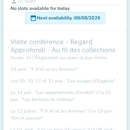
person
25
seats
No slots available for today
date_range
Next availability
:
08/08/2026
Visite conférence - Regard
Approfondi - Au fil des collections
Durée: 1h | Réglement sur place le jour même
19 avril : "F.X.W et les femmes"
Les 09, 10, 17 et 31 mai : "Les visages d'Eugénie"
Le 14 juin : "Les appartements d'invités" // le 21
juin : "Les berlines du château"
Le 12 juillet : "F.X.W et les femmes" // le 19 juin :
"Art et pouvoir"
Le 01 août : "Les visages d'Eugénie" // le 08 août :