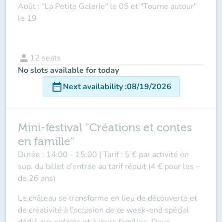
Août : "La Petite Galerie" le 05 et "Tourne autour"
le 19
person
12
seats
No slots available for today
date_range
Next availability
:
08/19/2026
Mini-festival "Créations et contes
en famille"
Durée :
14:00 - 15:00 |
Tarif :
5 € par activité en
sup. du billet d’entrée au tarif réduit (4 € pour les –
de 26 ans)
Le château se transforme en lieu de découverte et
de créativité à l’occasion de ce week-end spécial
dédié aux enfants et à leurs familles. Deux