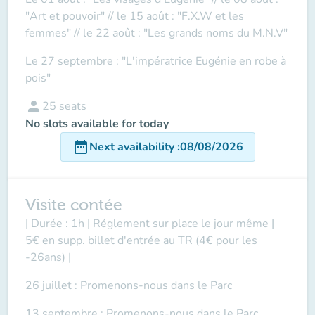
"Art et pouvoir" // le 15 août : "F.X.W et les
femmes" // le 22 août : "Les grands noms du M.N.V"
Le 27 septembre : "L'impératrice Eugénie en robe à
pois"
person
25
seats
No slots available for today
date_range
Next availability
:
08/08/2026
Visite contée
| Durée : 1h | Réglement sur place le jour même |
5€ en supp. billet d'entrée au TR (4€ pour les
-26ans) |
26 juillet : Promenons-nous dans le Parc
13 septembre : Promenons-nous dans le Parc