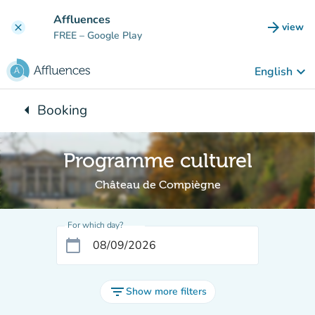
Go to main content
Affluences
arrow_forward
view
clear
(new t
FREE
– Google Play
keyboard_arrow_down
English
arrow_left
Booking
Back to:
Programme culturel
Château de Compiègne
For which day?
calendar_today
filter_list
Show more filters