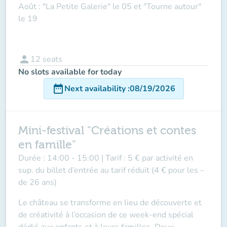
Août : "La Petite Galerie" le 05 et "Tourne autour"
le 19
person
12
seats
No slots available for today
date_range
Next availability
:
08/19/2026
Mini-festival "Créations et contes
en famille"
Durée :
14:00 - 15:00 |
Tarif :
5 € par activité en
sup. du billet d’entrée au tarif réduit (4 € pour les –
de 26 ans)
Le château se transforme en lieu de découverte et
de créativité à l’occasion de ce week-end spécial
dédié aux enfants et à leurs familles. Deux