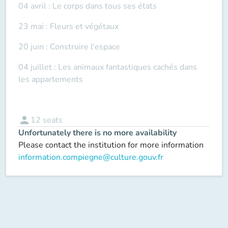
04 avril : Le corps dans tous ses états
23 mai : Fleurs et végétaux
20 juin : Construire l'espace
04 juillet : Les animaux fantastiques cachés dans
les appartements
person
12
seats
Unfortunately there is no more availability
Please contact the institution for more information
information.compiegne@culture.gouv.fr