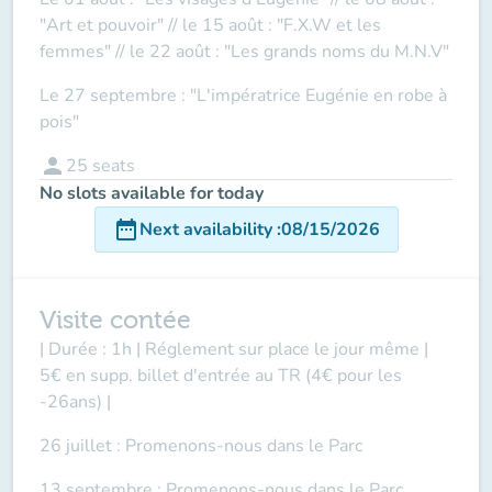
"Art et pouvoir" // le 15 août : "F.X.W et les
femmes" // le 22 août : "Les grands noms du M.N.V"
Le 27 septembre : "L'impératrice Eugénie en robe à
pois"
person
25
seats
No slots available for today
date_range
Next availability
:
08/15/2026
Visite contée
| Durée : 1h | Réglement sur place le jour même |
5€ en supp. billet d'entrée au TR (4€ pour les
-26ans) |
26 juillet : Promenons-nous dans le Parc
13 septembre : Promenons-nous dans le Parc