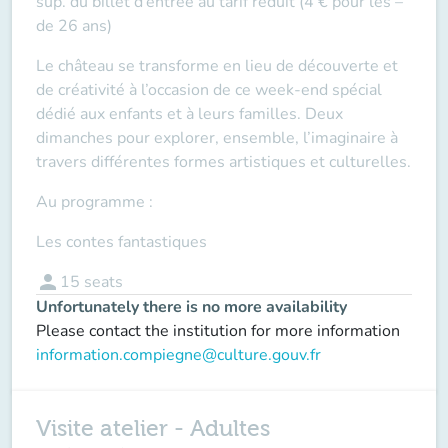
sup. du billet d’entrée au tarif réduit (4 € pour les –
de 26 ans)
Le château se transforme en lieu de découverte et
de créativité à l’occasion de ce week-end spécial
dédié aux enfants et à leurs familles. Deux
dimanches pour explorer, ensemble, l’imaginaire à
travers différentes formes artistiques et culturelles.
Au programme :
Les contes fantastiques
person
15
seats
Unfortunately there is no more availability
Please contact the institution for more information
information.compiegne@culture.gouv.fr
Visite atelier - Adultes