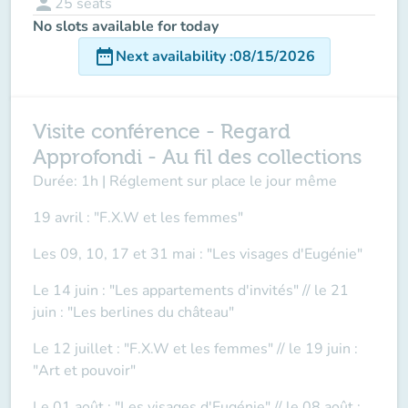
person
25
seats
No slots available for today
date_range
Next availability
:
08/15/2026
Visite conférence - Regard
Approfondi - Au fil des collections
Durée: 1h | Réglement sur place le jour même
19 avril : "F.X.W et les femmes"
Les 09, 10, 17 et 31 mai : "Les visages d'Eugénie"
Le 14 juin : "Les appartements d'invités" // le 21
juin : "Les berlines du château"
Le 12 juillet : "F.X.W et les femmes" // le 19 juin :
"Art et pouvoir"
Le 01 août : "Les visages d'Eugénie" // le 08 août :