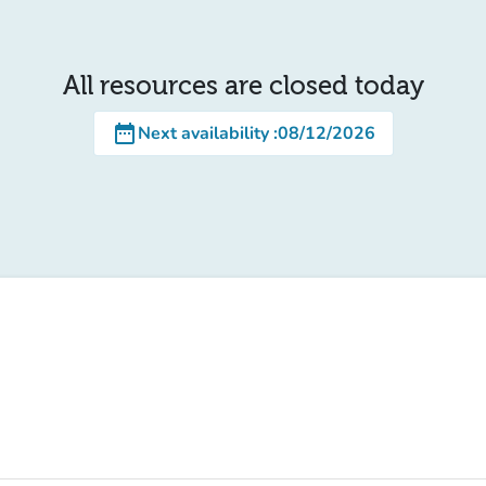
All resources are closed today
date_range
Next availability
:
08/12/2026