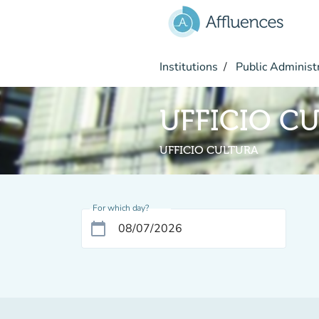
Go to main content
Institutions
Public Administ
UFFICIO C
UFFICIO CULTURA
For which day?
calendar_today