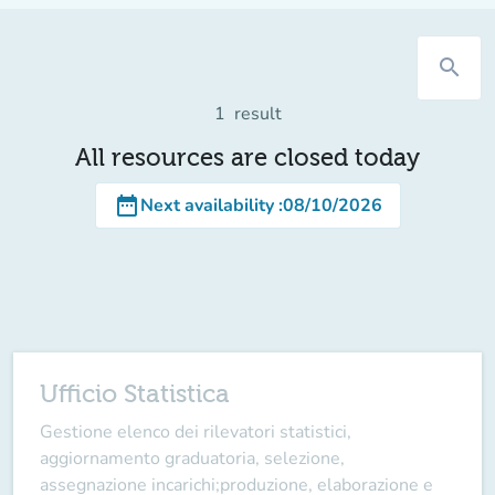
search
1
result
All resources are closed today
date_range
Next availability
:
08/10/2026
Ufficio Statistica
Gestione elenco dei rilevatori statistici,
aggiornamento graduatoria, selezione,
assegnazione incarichi;produzione, elaborazione e