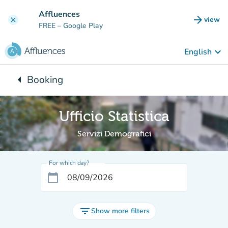
Go to main content
Affluences
arrow_forward
view
clear
(new t
FREE
– Google Play
keyboard_arrow_down
English
arrow_left
Booking
Back to:
Ufficio Statistica
Servizi Demografici
For which day?
calendar_today
filter_list
Show more filters