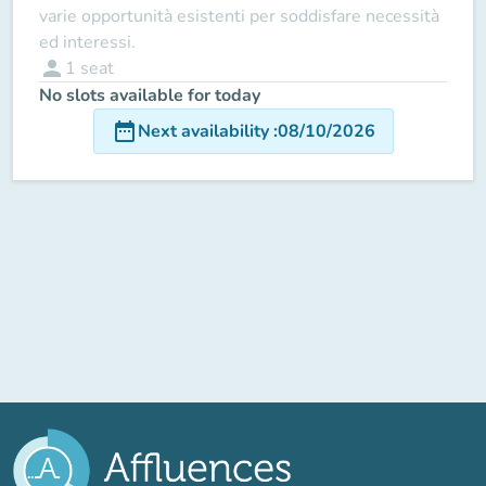
varie opportunità esistenti per soddisfare necessità
ed interessi.
person
1
seat
No slots available for today
date_range
Next availability
:
08/10/2026