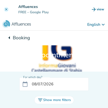
Go to main content
Affluences
arrow_forward
view
clear
(new t
FREE
– Google Play
keyboard_arrow_down
English
arrow_left
Booking
Back to:
Appointment
INFORMAGIOVANI STABIA
For which day?
calendar_today
filter_list
Show more filters