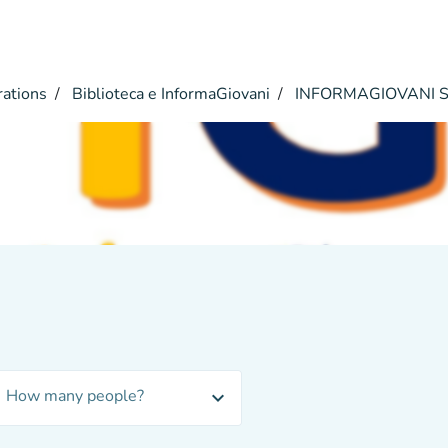
rations
Biblioteca e InformaGiovani
INFORMAGIOVANI S
nt
How many people?
expand_more