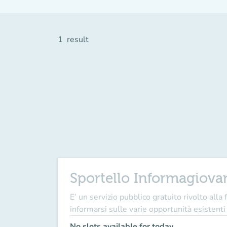
1
result
Sportello Informagiova
E’ un servizio pubblico gratuito rivolto all
informarsi sulle varie opportunità esistenti
No slots available for today