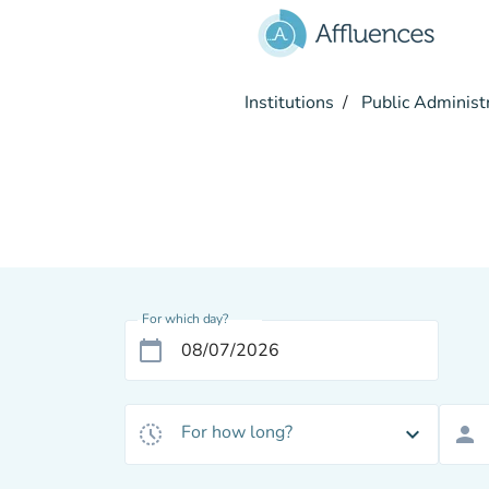
Go to main content
Institutions
Public Administ
Appointme
INFORMAGIOVANI STABIA
For which day?
calendar_today
For how long?
history_toggle_off
expand_more
person