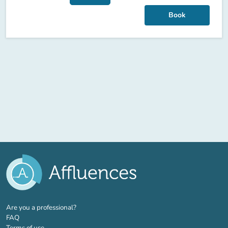
Book
(new tab)
Are you a professional?
FAQ
Terms of use