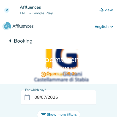
Go to main content
Affluences
arrow_forward
view
clear
(new t
FREE
– Google Play
keyboard_arrow_down
English
arrow_left
Booking
Back to:
Appointment
INFORMAGIOVANI STABIA
access_time
Opens at 09:00
For which day?
calendar_today
filter_list
Show more filters