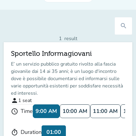
search
1
result
Sportello Informagiovani
E’ un servizio pubblico gratuito rivolto alla fascia
giovanile dai 14 ai 35 anni; è un luogo d'incontro
dove è possibile documentarsi ed informarsi sulle
varie opportunità esistenti per soddisfare necessità
ed interessi.
person
1
seat
9:00 AM
10:00 AM
11:00 AM
12:0
Time
schedule
01:00
Duration
timer