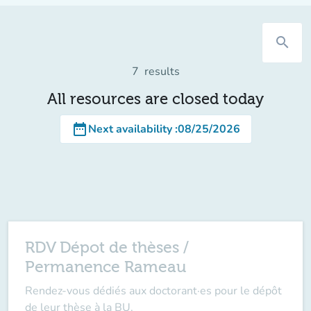
search
7
results
All resources are closed today
date_range
Next availability
:
08/25/2026
RDV Dépot de thèses /
Permanence Rameau
Rendez-vous dédiés aux doctorant·es pour le dépôt
de leur thèse à la BU.