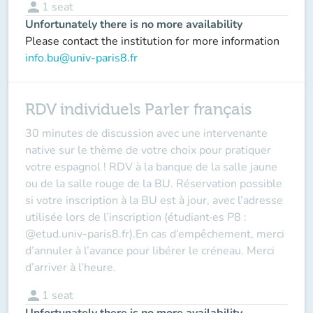
person
1
seat
Unfortunately there is no more availability
Please contact the institution for more information
info.bu@univ-paris8.fr
RDV individuels Parler français
30 minutes de discussion avec une intervenante
native sur le thème de votre choix pour pratiquer
votre espagnol ! RDV à la banque de la salle jaune
ou de la salle rouge de la BU. Réservation possible
si votre inscription à la BU est à jour, avec l’adresse
utilisée lors de l’inscription (étudiant·es P8 :
@etud.univ-paris8.fr).En cas d’empêchement, merci
d’annuler à l’avance pour libérer le créneau. Merci
d’arriver à l’heure.
person
1
seat
Unfortunately there is no more availability