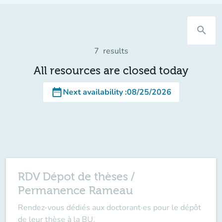
search
7
results
All resources are closed today
date_range
Next availability
:
08/25/2026
RDV Dépot de thèses /
Permanence Rameau
Rendez-vous dédiés aux doctorant·es pour le dépôt
de leur thèse à la BU.