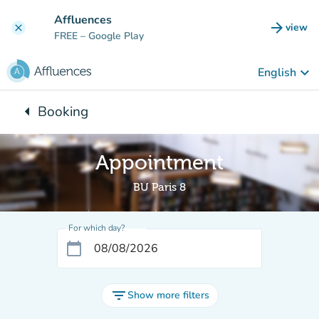
Go to main content
Affluences
arrow_forward
view
clear
(new t
FREE
– Google Play
keyboard_arrow_down
English
arrow_left
Booking
Back to:
Appointment
BU Paris 8
For which day?
calendar_today
filter_list
Show more filters