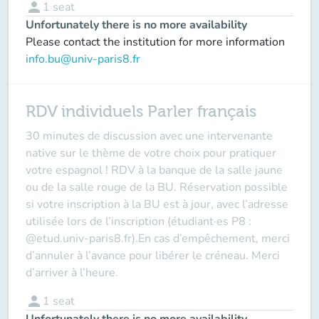
person
1
seat
Unfortunately there is no more availability
Please contact the institution for more information
info.bu@univ-paris8.fr
RDV individuels Parler français
30 minutes de discussion avec une intervenante
native sur le thème de votre choix pour pratiquer
votre espagnol ! RDV à la banque de la salle jaune
ou de la salle rouge de la BU. Réservation possible
si votre inscription à la BU est à jour, avec l’adresse
utilisée lors de l’inscription (étudiant·es P8 :
@etud.univ-paris8.fr).En cas d’empêchement, merci
d’annuler à l’avance pour libérer le créneau. Merci
d’arriver à l’heure.
person
1
seat
Unfortunately there is no more availability