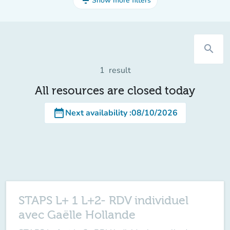
filter_list
Show more filters
search
1
result
All resources are closed today
date_range
Next availability
:
08/10/2026
STAPS L+ 1 L+2- RDV individuel
avec Gaëlle Hollande