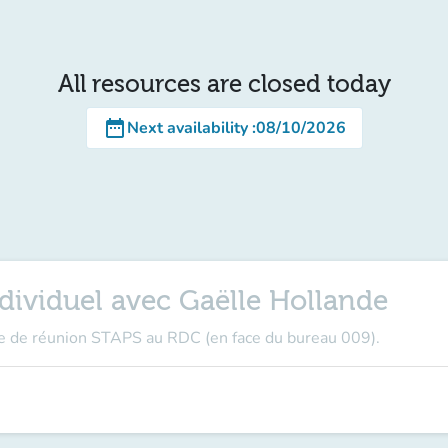
All resources are closed today
date_range
Next availability
:
08/10/2026
dividuel avec Gaëlle Hollande
e de réunion STAPS au RDC (en face du bureau 009).