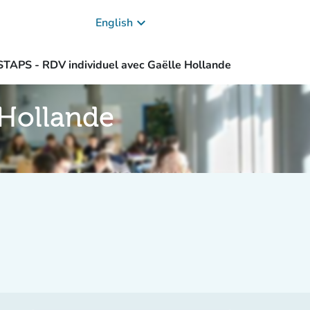
keyboard_arrow_down
English
STAPS - RDV individuel avec Gaëlle Hollande
 Hollande