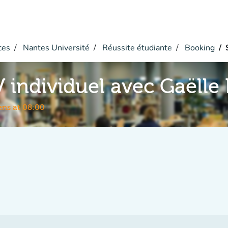
ces
Nantes Université
Réussite étudiante
Booking
 individuel avec Gaëlle
ns at 08:00