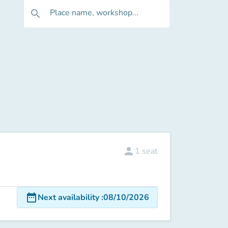
Place name, workshop...
search
person
1
seat
date_range
Next availability
:
08/10/2026