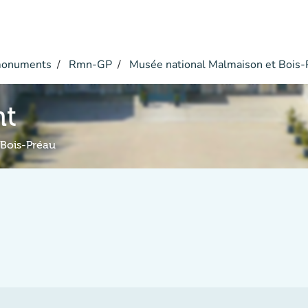
monuments
Rmn-GP
Musée national Malmaison et Bois-
nt
 Bois-Préau