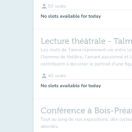
person
50
seats
No slots available for today
Lecture théâtrale - Tal
Les mots de Talma reprennent vie entre le
l’homme de théâtre, l’amant passionné et l
contribuent à dessiner le portrait d’une fig
person
40
seats
No slots available for today
Conférence à Bois-Préa
Tout au long de nos expositions, des cycle
abordés.