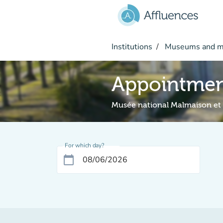
Go to main content
Institutions
Museums and 
Appointme
Musée national Malmaison et
For which day?
calendar_today