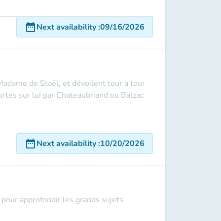
date_range
Next availability
:
09/16/2026
adame de Staël, et dévoilent tour à tour
rtés sur lui par Chateaubriand ou Balzac
date_range
Next availability
:
10/20/2026
pour approfondir les grands sujets