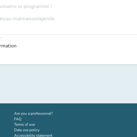
onnaitre le programme !
hateau-malmaison/agenda
y
ormation
(new tab)
Are you a professional?
FAQ
Terms of use
Data use policy
Accessibility statement