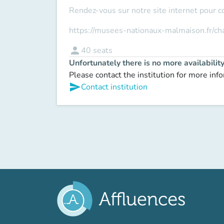
Rendez-vous sur notre site internet pour c
https://musees-nationaux-malmaison.fr/c
person
40
seats
Unfortunately there is no more availabilit
Please contact the institution for more inf
send
Contact institution