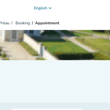
keyboard_arrow_down
English
Préau
Booking
Appointment