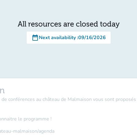
All resources are closed today
date_range
Next availability
:
09/16/2026
on
es de conférences au château de Malmaison vous sont proposés 
onnaitre le programme !
hateau-malmaison/agenda