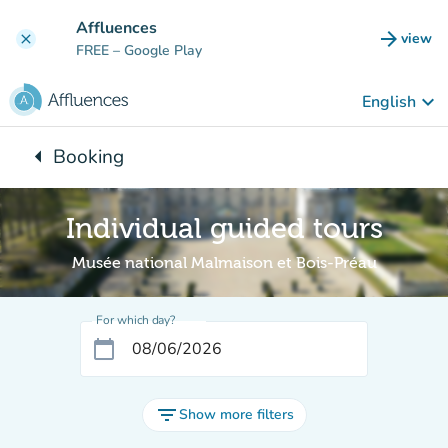
Go to main content
Affluences
arrow_forward
view
clear
(new t
FREE
– Google Play
keyboard_arrow_down
English
arrow_left
Booking
Back to:
Individual guided tours
Musée national Malmaison et Bois-Préau
For which day?
calendar_today
filter_list
Show more filters