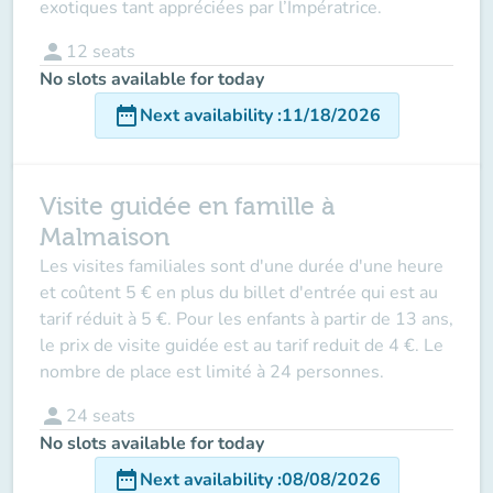
exotiques tant appréciées par l’Impératrice.
person
12
seats
No slots available for today
date_range
Next availability
:
11/18/2026
Visite guidée en famille à
Malmaison
Les visites familiales sont d'une durée d'une heure
et coûtent 5 € en plus du billet d'entrée qui est au
tarif réduit à 5 €. Pour les enfants à partir de 13 ans,
le prix de visite guidée est au tarif reduit de 4 €. Le
nombre de place est limité à 24 personnes.
person
24
seats
No slots available for today
date_range
Next availability
:
08/08/2026