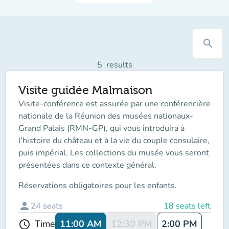
search
5
results
Visite guidée Malmaison
Visite-conférence est assurée par une conférencière
nationale de la Réunion des musées nationaux-
Grand Palais (RMN-GP), qui vous introduira à
l'histoire du château et à la vie du couple consulaire,
puis impérial. Les collections du musée vous seront
présentées dans ce contexte général.
Réservations obligatoires pour les enfants.
person
24
seats
18 seats left
11:00 AM
12:30 PM
2:00 PM
Time
schedule